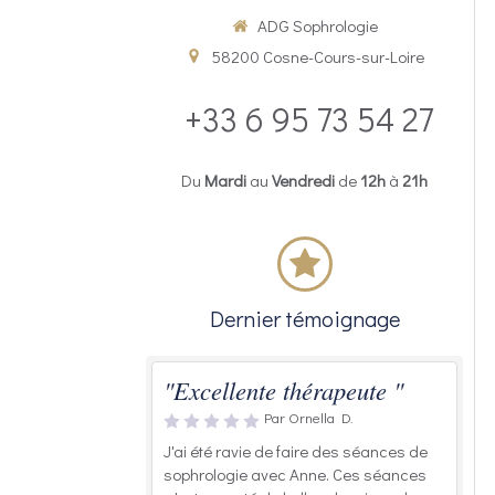
ADG Sophrologie
58200
Cosne-Cours-sur-Loire
+33 6 95 73 54 27
Du
Mardi
au
Vendredi
de
12h
à
21h
Dernier témoignage
"Excellente thérapeute "
Par Ornella D.
J'ai été ravie de faire des séances de
sophrologie avec Anne. Ces séances