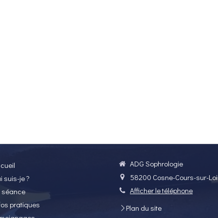
ADG Sophrologie
cueil
58200
Cosne-Cours-sur-Loi
i suis-je ?
Afficher le téléphone
 séance
fos pratiques
Plan du site
moignages