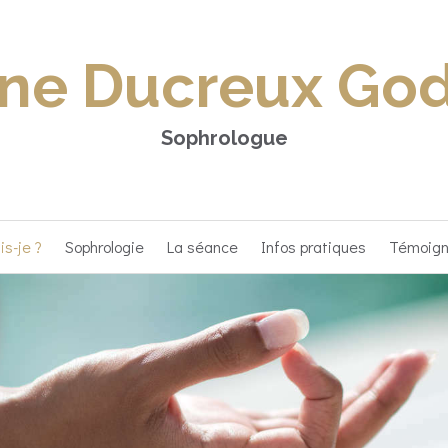
ne Ducreux Go
Sophrologue
is-je ?
Sophrologie
La séance
Infos pratiques
Témoig