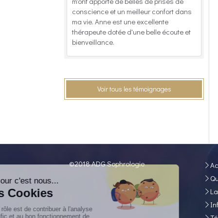
m'ont apporté de belles de prises de
conscience et un meilleur confort dans
ma vie. Anne est une excellente
thérapeute dotée d'une belle écoute et
bienveillance.
Voir tous les témoignages
©2018 ADG Sophrologie
Ac
Qu
La
In
Té