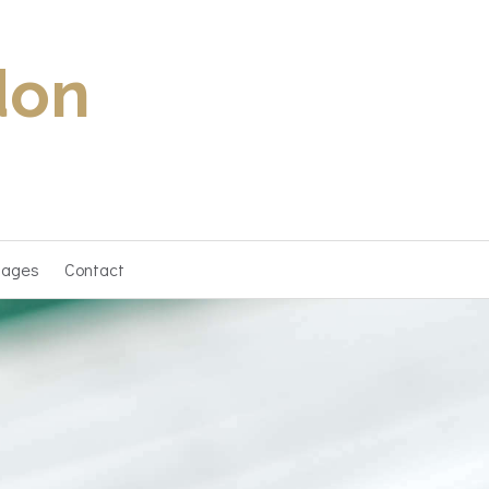
don
nages
Contact